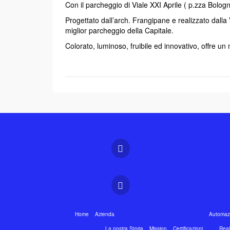
Con il parcheggio di Viale XXI Aprile ( p.zza Bolog
Progettato dall’arch. Frangipane e realizzato dall
miglior parcheggio della Capitale.
Colorato, luminoso, fruibile ed innovativo, offre un 
Home
Azienda
Automazi
La nostra Storia
Mission
Certificazioni
Real