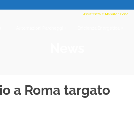
Assistenza e Manutenzione
a
Automazioni Parcheggi
Efficienza Energetica
News
io a Roma targato