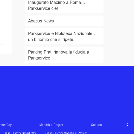
Inaugurato Maximo a Roma…
Parkservice c’è!
Abacus News
Parkservice e Bibloteca Nazionale…
un binomio che si ripete.
Parking Prati rinnova la fiducia a
Parkservice
mart City
Mobilità e Project
Contatti
Case History Smart City
Case History Mobilità e Project