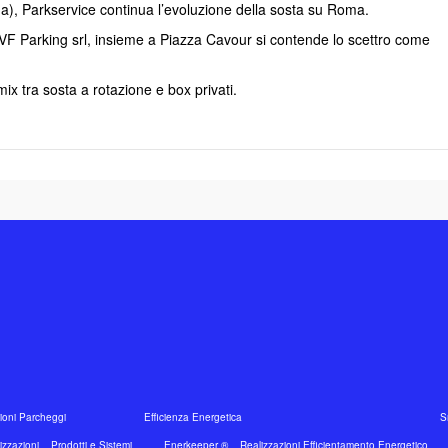
na), Parkservice continua l’evoluzione della sosta su Roma.
a VF Parking srl, insieme a Piazza Cavour si contende lo scettro come
mix tra sosta a rotazione e box privati.
oni Parcheggi
Efficienza Energetica
S
izzazioni
Prodotti e Sistemi
Enerkeeper ®
Realizzazioni Efficientamento Energetico